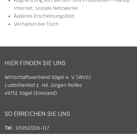
Abgrenzung von Berufs- und Privatleben – Handy,
Internet, soziale Netzwerke
Äußeres Erscheinungsbild
Verhalten bei Tisch
HIER FINDEN SIE UNS
Wirtschaftsverband Sögel e. V. (WVS)
Ludmillenhof z. Hd. Jürgen Rolfes
49751 Sögel (Emsland)
SO ERREICHEN SIE UNS
Tel
.: 05952/206-117
Fax
: 05952/206-617