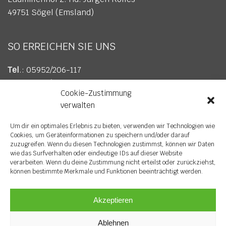
49751 Sögel (Emsland)
SO ERREICHEN SIE UNS
Tel
.: 05952/206-117
Fax
: 05952/206-617
Cookie-Zustimmung
E-Mail
:
info@wv-soegel.de
verwalten
Um dir ein optimales Erlebnis zu bieten, verwenden wir Technologien wie
Cookies, um Geräteinformationen zu speichern und/oder darauf
zuzugreifen. Wenn du diesen Technologien zustimmst, können wir Daten
wie das Surfverhalten oder eindeutige IDs auf dieser Website
verarbeiten. Wenn du deine Zustimmung nicht erteilst oder zurückziehst,
können bestimmte Merkmale und Funktionen beeinträchtigt werden.
Akzeptieren
© Copyright 2023 Wirtschaftsverband Sögel e. V. |
Ablehnen