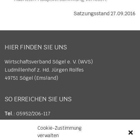
Satzungsstand 27.09.2016
HIER FINDEN SIE UNS
Wirtschaftsverband Sögel e. V. (WVS)
Ludmillenhof z. Hd. Jürgen Rolfes
49751 Sögel (Emsland)
SO ERREICHEN SIE UNS
Tel
.: 05952/206-117
Fax
: 05952/206-617
Cookie-Zustimmung
E-Mail
:
info@wv-soegel.de
verwalten