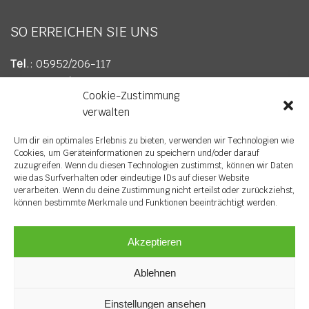
SO ERREICHEN SIE UNS
Tel
.: 05952/206-117
Fax
: 05952/206-617
Cookie-Zustimmung
E-Mail
:
info@wv-soegel.de
verwalten
Um dir ein optimales Erlebnis zu bieten, verwenden wir Technologien wie
Cookies, um Geräteinformationen zu speichern und/oder darauf
zuzugreifen. Wenn du diesen Technologien zustimmst, können wir Daten
wie das Surfverhalten oder eindeutige IDs auf dieser Website
verarbeiten. Wenn du deine Zustimmung nicht erteilst oder zurückziehst,
können bestimmte Merkmale und Funktionen beeinträchtigt werden.
Akzeptieren
© Copyright 2023 Wirtschaftsverband Sögel e. V. |
Ablehnen
Datenschutz
|
Impressum
Einstellungen ansehen