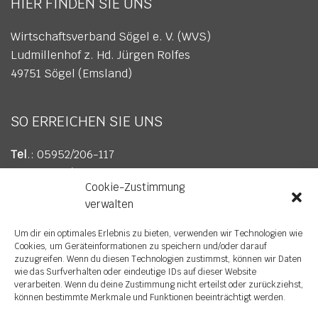
HIER FINDEN SIE UNS
Wirtschaftsverband Sögel e. V. (WVS)
Ludmillenhof z. Hd. Jürgen Rolfes
49751 Sögel (Emsland)
SO ERREICHEN SIE UNS
Tel
.: 05952/206-117
Fax
: 05952/206-617
Cookie-Zustimmung
E-Mail
:
info@wv-soegel.de
verwalten
Um dir ein optimales Erlebnis zu bieten, verwenden wir Technologien wie
Cookies, um Geräteinformationen zu speichern und/oder darauf
zuzugreifen. Wenn du diesen Technologien zustimmst, können wir Daten
wie das Surfverhalten oder eindeutige IDs auf dieser Website
verarbeiten. Wenn du deine Zustimmung nicht erteilst oder zurückziehst,
können bestimmte Merkmale und Funktionen beeinträchtigt werden.