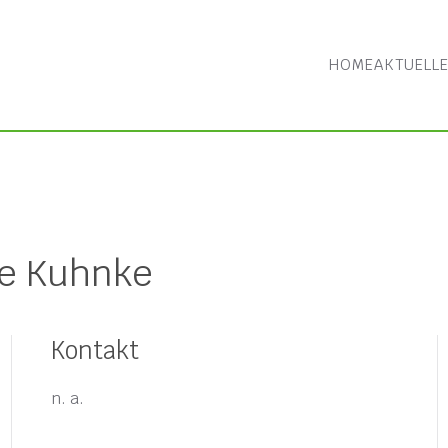
HOME
AKTUELL
ge Kuhnke
Kontakt
n. a.