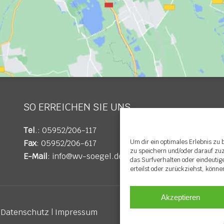
SO ERREICHEN SIE UNS
Tel
.: 05952/206-117
Fax
: 05952/206-617
Um dir ein optimales Erlebnis zu
zu speichern und/oder darauf zu
E-Mail
:
info@wv-soegel.de
das Surfverhalten oder eindeutig
erteilst oder zurückziehst, könn
Akzeptieren
|
Datenschutz
|
Impressum