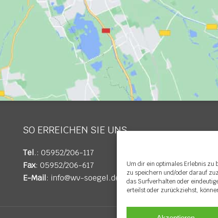
SO ERREICHEN SIE UNS
Tel
.: 05952/206-117
Fax
: 05952/206-617
Um dir ein optimales Erlebnis zu
zu speichern und/oder darauf zu
E-Mail
:
info@wv-soegel.de
das Surfverhalten oder eindeutig
erteilst oder zurückziehst, könn
Akzeptieren