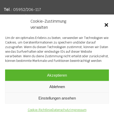
Tel
.: 05952/206-117
Fax
: 05952/206-617
Cookie-Zustimmung
E-Mail
:
info@wv-soegel.de
verwalten
Um dir ein optimales Erlebnis zu bieten, verwenden wir Technologien wie
Cookies, um Geräteinformationen zu speichern und/oder darauf
zuzugreifen. Wenn du diesen Technologien zustimmst, können wir Daten
wie das Surfverhalten oder eindeutige IDs auf dieser Website
verarbeiten. Wenn du deine Zustimmung nicht erteilst oder zurückziehst,
können bestimmte Merkmale und Funktionen beeinträchtigt werden.
Akzeptieren
© Copyright 2023 Wirtschaftsverband Sögel e. V. |
Ablehnen
Datenschutz
|
Impressum
Einstellungen ansehen
Cookie-Richtlinie
Datenschutz
Impressum