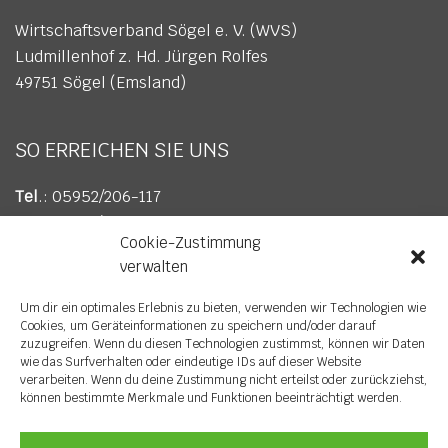
Wirtschaftsverband Sögel e. V. (WVS)
Ludmillenhof z. Hd. Jürgen Rolfes
49751 Sögel (Emsland)
SO ERREICHEN SIE UNS
Tel
.: 05952/206-117
Fax
: 05952/206-617
Cookie-Zustimmung
E-Mail
:
info@wv-soegel.de
verwalten
Um dir ein optimales Erlebnis zu bieten, verwenden wir Technologien wie
Cookies, um Geräteinformationen zu speichern und/oder darauf
zuzugreifen. Wenn du diesen Technologien zustimmst, können wir Daten
wie das Surfverhalten oder eindeutige IDs auf dieser Website
verarbeiten. Wenn du deine Zustimmung nicht erteilst oder zurückziehst,
können bestimmte Merkmale und Funktionen beeinträchtigt werden.