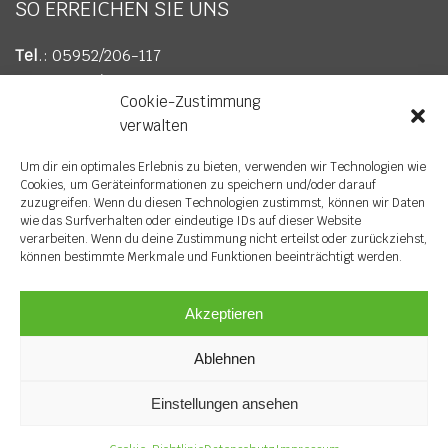
SO ERREICHEN SIE UNS
Tel
.: 05952/206-117
Fax
: 05952/206-617
Cookie-Zustimmung
E-Mail
:
info@wv-soegel.de
verwalten
Um dir ein optimales Erlebnis zu bieten, verwenden wir Technologien wie
Cookies, um Geräteinformationen zu speichern und/oder darauf
zuzugreifen. Wenn du diesen Technologien zustimmst, können wir Daten
wie das Surfverhalten oder eindeutige IDs auf dieser Website
verarbeiten. Wenn du deine Zustimmung nicht erteilst oder zurückziehst,
können bestimmte Merkmale und Funktionen beeinträchtigt werden.
Akzeptieren
© Copyright 2023 Wirtschaftsverband Sögel e. V. |
Ablehnen
Datenschutz
|
Impressum
Einstellungen ansehen